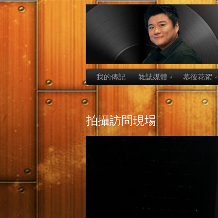
我的傳記
雜誌媒體
幕後花絮
拍攝訪問現場